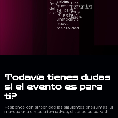
sabías
las
una
final
que
herramientas
posibilidad
del
se
para
muy
sueldo
requiere
lograrlo…
lejana
una
todavía
nueva
mentalidad
Todavía tienes dudas
si el evento es para
ti?
Responde con sinceridad las siguientes preguntas. Si
marcas una o más alternativas, el curso es para ti!