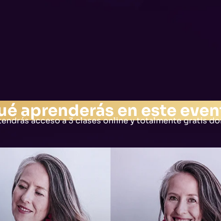
ué aprenderás en este even
tendrás acceso a 3 clases online y totalmente gratis d