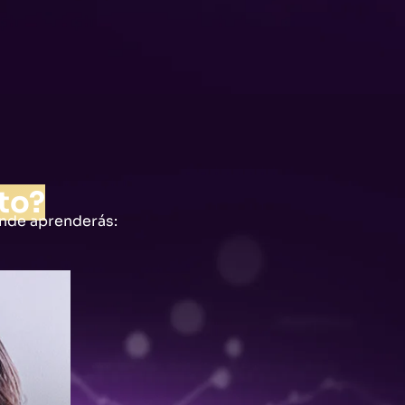
to?
onde aprenderás: