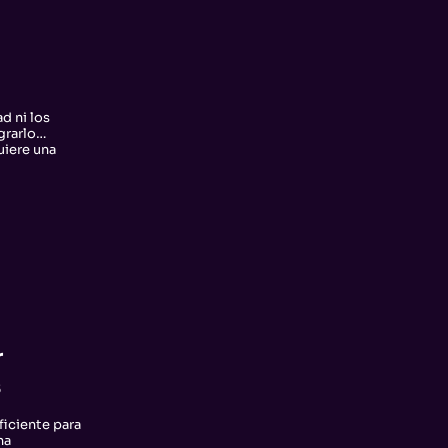
d ni los
grarlo…
uiere una
r
s
ficiente para
na