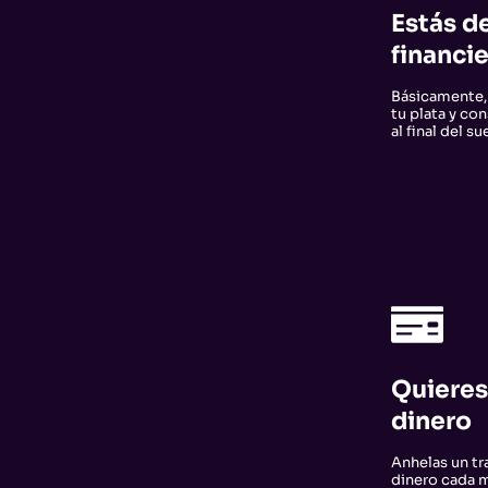
Estás d
financi
Básicamente,
tu plata y c
al final del s
Quieres
dinero
Anhelas un tr
dinero cada m