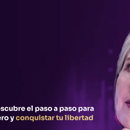
escubre el paso a paso para
ero y
conquistar tu libertad